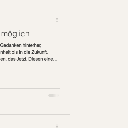
liche Frage ist, ob wir uns
t
s möglich
 Gedanken hinterher,
eit bis in die Zukunft.
ben, das Jetzt. Diesen einen
Augenblick, von einer
unde, ist alles enthalten. In
nnst du alles möglich
es neu kreieren, neu wählen,
n und kreativ sein. Dies
 Jetzt. Konntest du schon