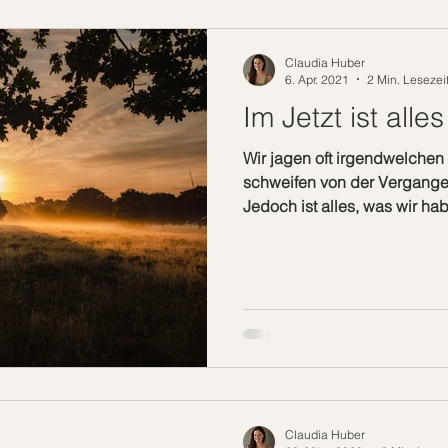
einschlagen. Doch die eigent
dafür entsche
Claudia Huber
6. Apr. 2021
2 Min. Lesezei
Im Jetzt ist alle
Wir jagen oft irgendwelchen
schweifen von der Vergangenh
Jedoch ist alles, was wir ha
Augenblick. Und in diesem 
Sekunde bis zur nächsten Sek
diesem einen Augenblick, ka
machen, alles verändern, all
andere Entscheidungen treffe
kannst du alles immer nur im
jema
Claudia Huber