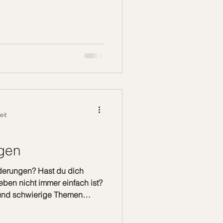
eit
gen
derungen? Hast du dich
eben nicht immer einfach ist?
und schwierige Themen
twort liegt in der bewussten
serer Geburt als Seelen