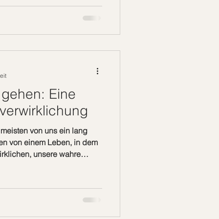
n diesen Körper eingetaucht
, welche Lektionen wir lernen
en wir meistern möchten.
 dir vor, du kommst auf die
eit
gehen: Eine
tverwirklichung
ie meisten von uns ein lang
en von einem Leben, in dem
irklichen, unsere wahre
e Version von uns selbst
en Weg finden und
 freien Willens Jeder
Willen. Wir können immer frei
ir in unserem Leben