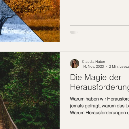
Claudia Huber
14. Nov. 2023
2 Min. Lesez
Die Magie der
Herausforderun
Warum haben wir Herausfor
jemals gefragt, warum das L
Warum Herausforderungen 
unseren Weg kreuzen? Die An
Entscheidung, die wir vor un