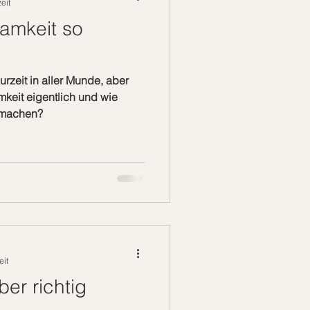
eit
amkeit so
rzeit in aller Munde, aber
keit eigentlich und wie
e machen?
eit
ber richtig