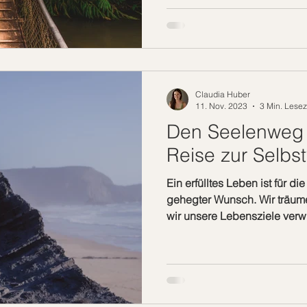
getroffen haben. Bevor wir i
sind, haben wir uns überlegt
und welche Herausforderung
Die Vorfreude des Seins Stell
Claudia Huber
11. Nov. 2023
3 Min. Lesez
Den Seelenweg 
Reise zur Selbs
Ein erfülltes Leben ist für d
gehegter Wunsch. Wir träum
wir unsere Lebensziele verw
Berufung leben und die best
werden. Wie kannst du dies
beschreiten? Die Prüfung des
Mensch besitzt einen freien 
entscheiden, welchen Weg w