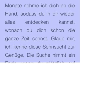
Monate nehme ich dich an die
Hand, sodass du in dir wieder
alles entdecken kannst,
wonach du dich schon die
ganze Zeit sehnst. Glaub mir,
ich kenne diese Sehnsucht zur
Genüge. Die Suche nimmt ein
Ende, wenn du plötzlich auf
einer ganz anderen
Ebene
verstehst und eine
Wahrnehmung
dafür
bekommst,
wer
du eigentlich
bist und wozu du
fähig
bist.