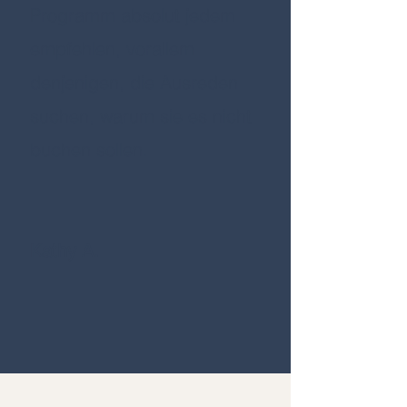
Programm absolut jedem
empfehlen, vorallem
denjenigen, die Ausreden
suchen, warum sie es nicht
buchen sollen.
Kathy A.