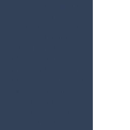
Weg begleitest und mir dein
ganzes Wissen und
Erfahrungen weiter gibst. Das
hilft mir sehr. Und ich habe
durch deine Arbeit so viele
Fähigkeiten und Talente
entdeckt an mir, die ich ohne
dich nie gefunden hätte. Mein
Leben hat sich so sehr
verändert und ich liebe es,
dass meine Reise jeden Tag
aufs neue ein großes