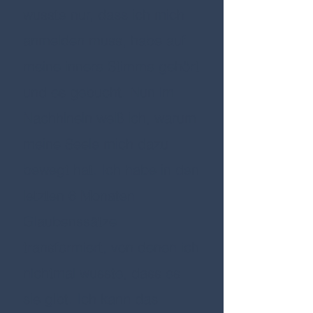
wusste nur, dass ich mich
anmelden muss, habe auf
meine innere Stimme gehört
und es gebucht. Nun im
Nachhinein weiß ich, warum
meine Seele mich dazu
bewegt hat. Ich habe in den
letzten 6 Monaten
Glaubenssätze
transformiert, von denen ich
nichtmal wusste, dass es
sie gibt. Ich kann das