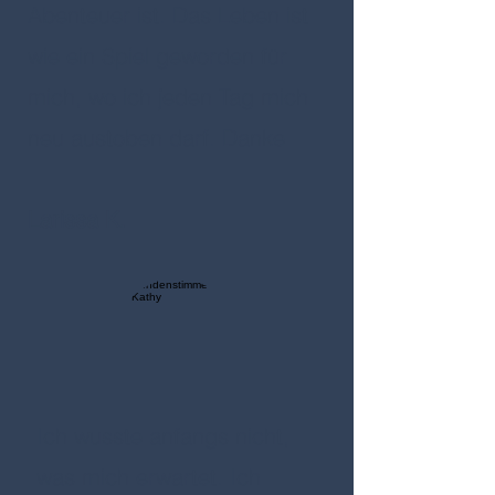
Abenteuer ist. Das Leben ist
wie ein Spiel geworden für
mich, wo ich jeden Tag mich
neu austoben darf. Danke
Larissa K.
Ich wusste anfangs nicht,
was mich erwartet. Ich