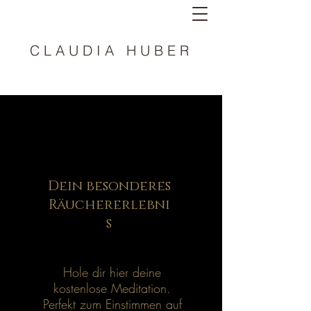
CLAUDIA HUBER
Vorbereitungs-
Meditation
Dein besonderes
Räuchererlebni
s
Hole dir hier deine
kostenlose Meditation.
Perfekt zum Einstimmen auf