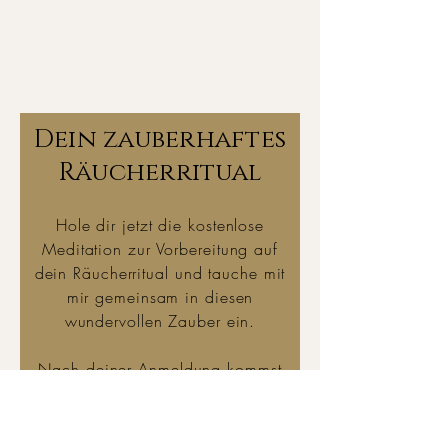
Dein zauberhaftes
Räucherritual
Hole dir jetzt die kostenlose
Meditation zur Vorbereitung auf
dein Räucherritual und tauche mit
mir gemeinsam in diesen
wundervollen Zauber ein.
Nach deiner Anmeldung kommst
du direkt auf die Seite mit der
Meditation, dem Räucher-Guide
und Wissenswertem in Bezug auf